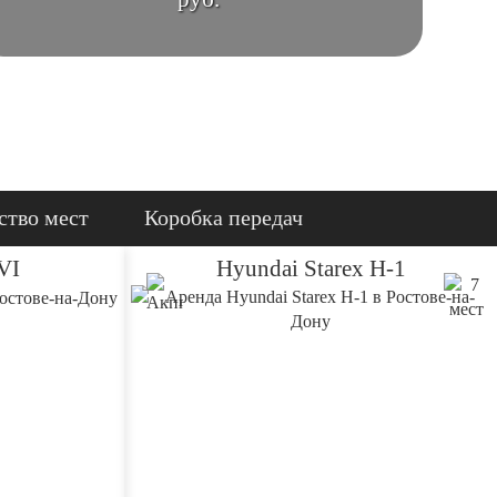
ство мест
Коробка передач
VI
Hyundai Starex H-1