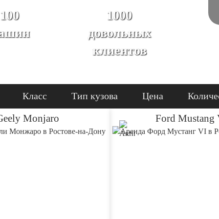
100
1000
ашин
довольных
клиентов
Класс
Тип кузова
Цена
Количе
Geely Monjaro
Ford Mustang 